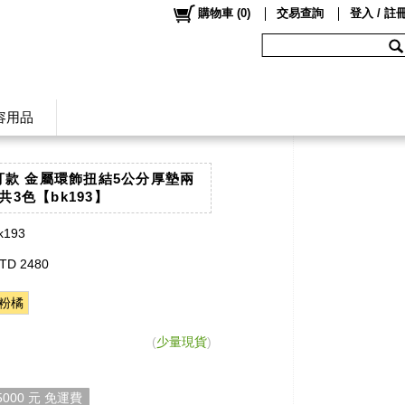
購物車
(
0
)
交易查詢
登入 / 註
容用品
自訂款 金屬環飾扭結5公分厚墊兩
共3色【bk193】
k193
TD 2480
粉橘
(
少量現貨
)
000 元 免運費