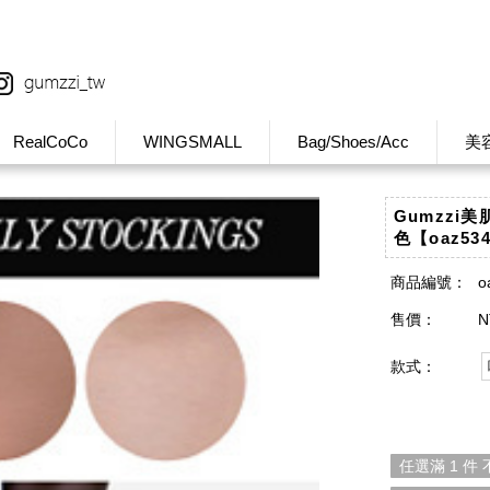
RealCoCo
WINGSMALL
Bag/Shoes/Acc
美
Gumzzi
色【oaz53
商品編號：
o
售價：
N
款式：
任選滿 1 件