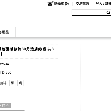
購物車
(
0
)
交易查詢
登入 / 註
容用品
美肌包覆感修飾30丹透膚絲襪 共3
4】
az534
TD 350
咖啡
黑
膚
 不打折