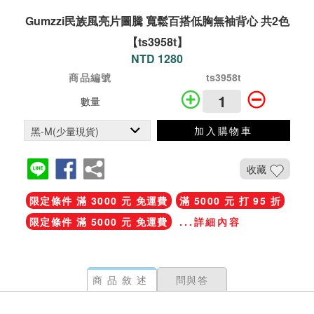
Gumzzi民族風亮片圖騰 寬鬆百搭低胸無袖背心 共2色
【ts3958t】
NTD 1280
商品編號
ts3958t
數量
加入購物車
收藏
限定條件 滿 3000 元 免運費
滿 5000 元 打 95 折
限定條件 滿 5000 元 免運費
...詳細內容
商品敘述
問與答