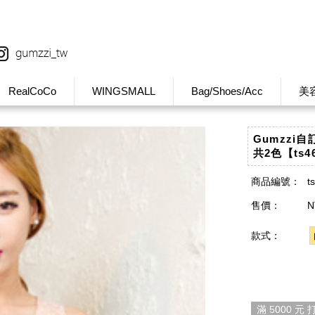
RealCoCo
WINGSMALL
Bag/Shoes/Acc
美
Gumzzi
共2色【ts4
商品編號：
t
售價：
N
款式：
滿 5000 元 打