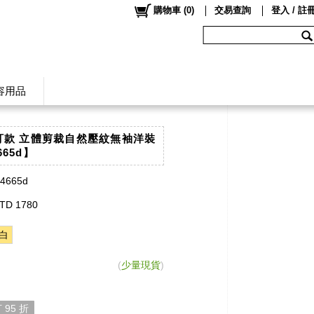
購物車
(
0
)
交易查詢
登入 / 註
容用品
自訂款 立體剪裁自然壓紋無袖洋裝
665d】
s4665d
TD 1780
白
(
少量現貨
)
 95 折