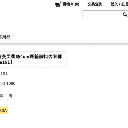
購物車
(
0
)
交易查詢
登入 / 註
容用品
美背交叉蕾絲4cm厚墊前扣內衣褲
a161】
a161
TD 1080
黑
膚
80A