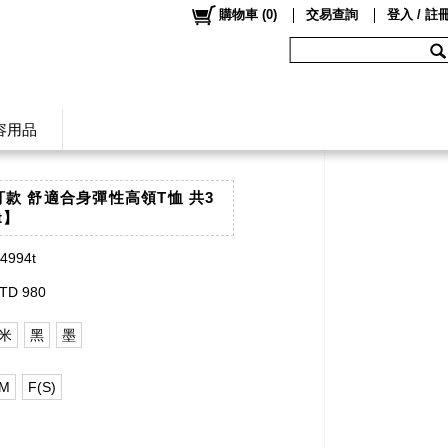
購物車
(
0
)
交易查詢
登入 / 註
容用品
自訂款 舒適合身彈性高領T恤 共3
t】
s4994t
TD 980
米
黑
墨
M
F(S)