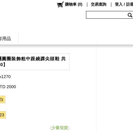
購物車
(
0
)
交易查詢
登入 / 註
容用品
金屬圓圈裝飾粗中跟繞踝尖頭鞋 共
70】
h1270
TD 2000
白
23
(
少量現貨
)