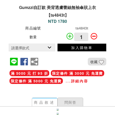
Gumzzi自訂款 美背透膚蕾絲無袖傘狀上衣
【ts4843t】
NTD 1780
商品編號
ts4843t
數量
加入購物車
收藏
滿 5000 元 打 95 折
限定條件 滿 3000 元 免運費
限定條件 滿 5000 元 免運費
...詳細內容
商品敘述
問與答