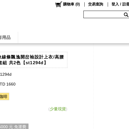
購物車
(
0
)
交易查詢
登入 / 註
容用品
抽象線條飄逸開岔袖設計上衣/高腰
組 共2色【st1294d】
t1294d
TD 1660
咖啡
(
少量現貨
)
000 元 免運費