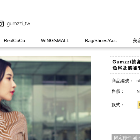
RealCoCo
WINGSMALL
Bag/Shoes/Acc
美
Gumzzi
魚尾及膝裙套
商品編號：
s
售價：
N
款式：
限定條件 滿 5