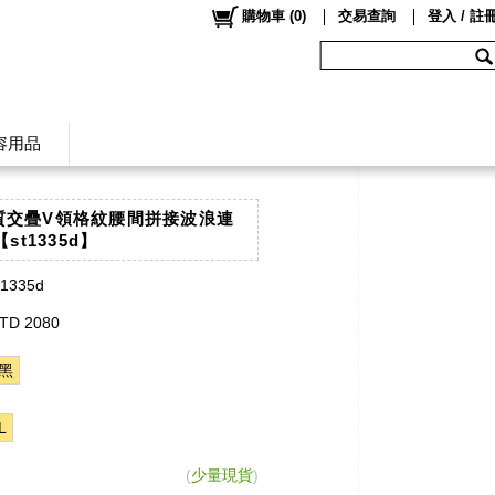
購物車
(
0
)
交易查詢
登入 / 註
容用品
氣質交疊V領格紋腰間拼接波浪連
st1335d】
t1335d
TD 2080
黑
L
(
少量現貨
)