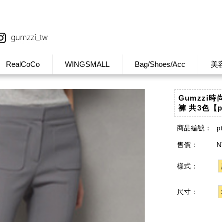
RealCoCo
WINGSMALL
Bag/Shoes/Acc
美
Gumzzi
褲 共3色【p
商品編號：
p
售價：
N
樣式：
尺寸：