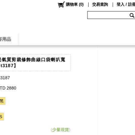
購物車
(
0
)
交易查詢
登入 / 註
容用品
時尚氣質剪裁修飾曲線口袋喇叭寬
t3187】
t3187
TD 2880
黑
S
(
少量現貨
)