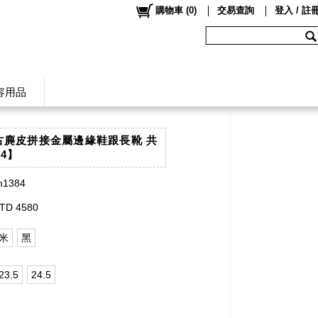
購物車
(
0
)
交易查詢
登入 / 註
容用品
復古麂皮拼接金屬邊緣鞋跟長靴 共
84】
h1384
TD 4580
米
黑
23.5
24.5