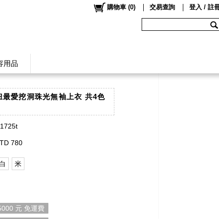
購物車
(
0
)
交易查詢
登入 / 註
容用品
韓妞最愛挖洞珠光無袖上衣 共4色
】
t1725t
TD 780
白
米
000 元 免運費