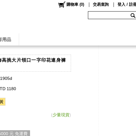
購物車
(
0
)
交易查詢
登入 / 註
容用品
修飾高挑大片領口一字印花連身褲
】
t1905d
TD 1180
黃
(
少量現貨
)
000 元 免運費