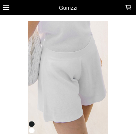
LOADING...
Gumzzi