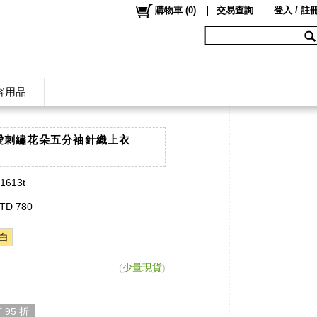
購物車
(
0
)
交易查詢
登入 / 註
容用品
可愛刺繡花朵五分袖針織上衣
】
t1613t
TD 780
白
(
少量現貨
)
 95 折