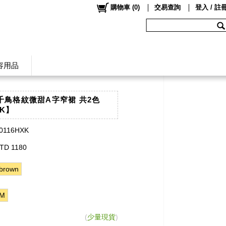
購物車
(
0
)
交易查詢
登入 / 註
容用品
Co千鳥格紋微甜A字窄裙 共2色
XK】
0116HXK
TD 1180
brown
M
(
少量現貨
)