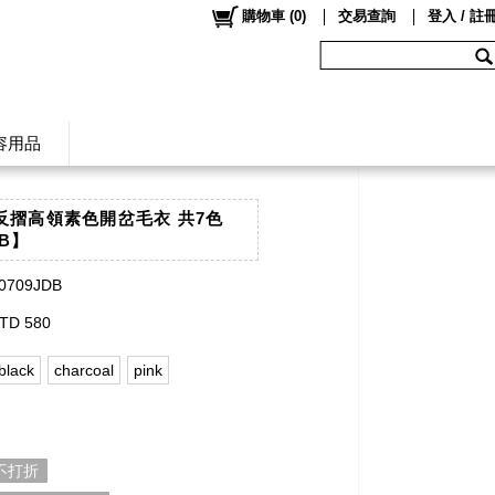
購物車
(
0
)
交易查詢
登入 / 註
容用品
Co反摺高領素色開岔毛衣 共7色
DB】
0709JDB
TD 580
black
charcoal
pink
 不打折