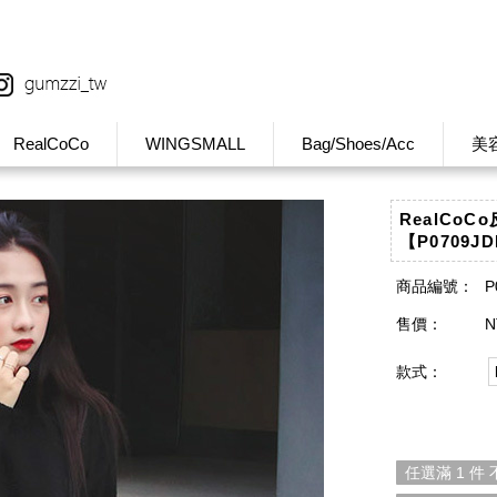
RealCoCo
WINGSMALL
Bag/Shoes/Acc
美
RealCo
【P0709J
商品編號：
P
售價：
N
款式：
任選滿 1 件