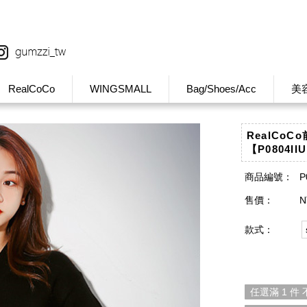
RealCoCo
WINGSMALL
Bag/Shoes/Acc
美
RealCo
【P0804II
商品編號：
P
售價：
N
款式：
任選滿 1 件