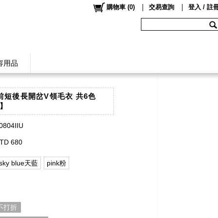
購物車
(
0
)
交易查詢
登入 / 註
容用品
Co前短後長開岔V領毛衣 共6色
U】
0804IIU
TD 680
sky blue天藍
pink粉
 不打折