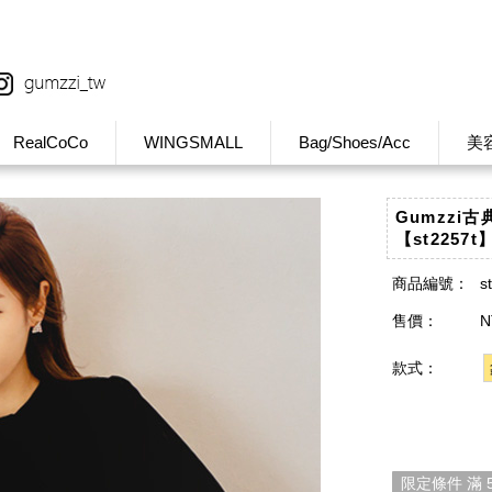
RealCoCo
WINGSMALL
Bag/Shoes/Acc
美
Gumzzi
【st2257t
商品編號：
s
售價：
N
款式：
限定條件 滿 5