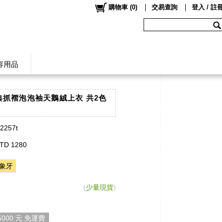
購物車
(
0
)
交易查詢
登入 / 註
容用品
古典抓褶泡泡袖天鵝絨上衣 共2色
】
t2257t
TD 1280
象牙
(
少量現貨
)
000 元 免運費