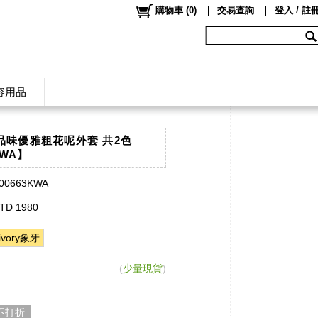
購物車
(
0
)
交易查詢
登入 / 註
容用品
Co品味優雅粗花呢外套 共2色
KWA】
00663KWA
TD 1980
ivory象牙
(
少量現貨
)
 不打折