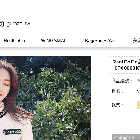
RealCoCo
WINGSMALL
Bag/Shoes/Acc
美
RealCo
【P00663
商品編號：
P
售價：
N
款式：
任選滿 1 件