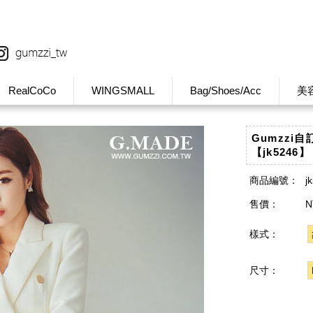
RealCoCo
WINGSMALL
Bag/Shoes/Acc
美
Gumzzi
【jk5246】
商品編號：
j
售價：
N
樣式：
尺寸：