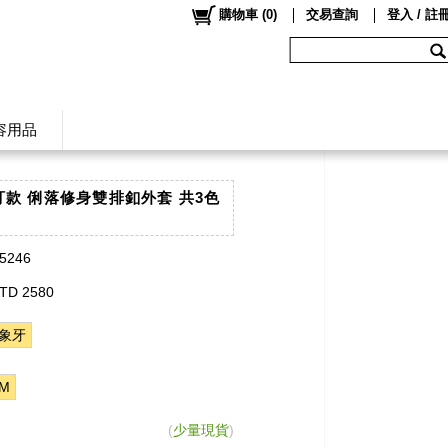
購物車
(
0
)
交易查詢
登入 / 註
容用品
自訂款 俐落修身雙排釦外套 共3色
k5246
TD 2580
象牙
M
(
少量現貨
)