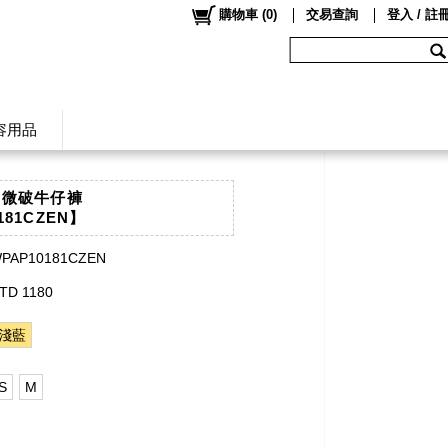
購物車
(
0
)
交易查詢
登入 / 註
容用品
白微破牛仔褲
181CZEN】
PAP10181CZEN
TD 1180
淺藍
S
M