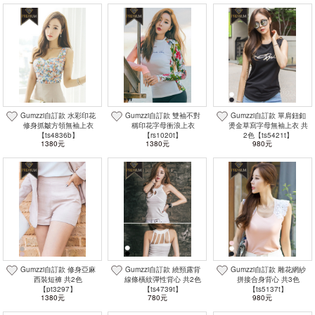
Gumzzi自訂款 水彩印花
Gumzzi自訂款 雙袖不對
Gumzzi自訂款 單肩鈕釦
修身抓皺方領無袖上衣
稱印花字母衝浪上衣
燙金草寫字母無袖上衣 共
【ts4836b】
【rs1020t】
2色【ts5421t】
1380元
1380元
980元
Gumzzi自訂款 修身亞麻
Gumzzi自訂款 繞頸露背
Gumzzi自訂款 雕花網紗
西裝短褲 共2色
線條橫紋彈性背心 共2色
拼接合身背心 共3色
【pt3297】
【ts4739t】
【ts5137t】
1380元
780元
980元