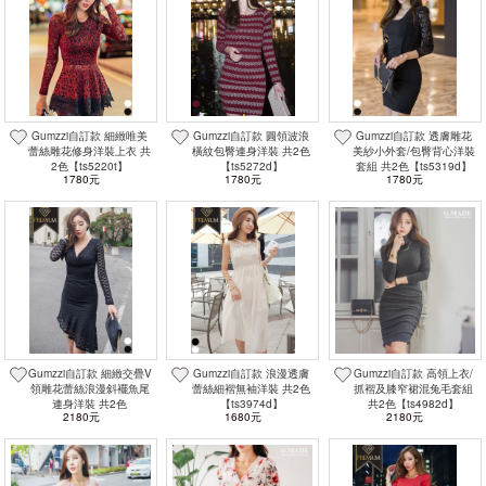
Gumzzi自訂款 細緻唯美
Gumzzi自訂款 圓領波浪
Gumzzi自訂款 透膚雕花
蕾絲雕花修身洋裝上衣 共
橫紋包臀連身洋裝 共2色
美紗小外套/包臀背心洋裝
2色【ts5220t】
【ts5272d】
套組 共2色【ts5319d】
1780元
1780元
1780元
Gumzzi自訂款 細緻交疊V
Gumzzi自訂款 浪漫透膚
Gumzzi自訂款 高領上衣/
領雕花蕾絲浪漫斜襬魚尾
蕾絲細褶無袖洋裝 共2色
抓褶及膝窄裙混兔毛套組
連身洋裝 共2色
【ts3974d】
共2色【ts4982d】
2180元
1680元
2180元
【ts5299d】