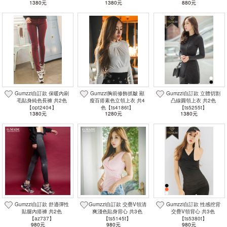
1380元
1380元
880元
Gumzzi自訂款 保暖內刷
Gumzzi胸前修飾抓皺 顯
Gumzzi自訂款 立體切割
毛貼身純色長褲 共2色
瘦百搭素色立領上衣 共4
凸線圓領上衣 共2色
【opt2404】
色【ts4186t】
【ts5255t】
1380元
1280元
1380元
Gumzzi自訂款 舒適彈性
Gumzzi自訂款 交疊V領清
Gumzzi自訂款 性感挖背
貼腿內搭褲 共2色
爽淺色貼身背心 共3色
交疊V領背心 共3色
【az737】
【ts5145t】
【ts5380t】
980元
980元
980元