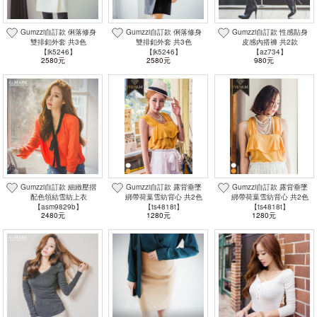
Gumzzi自訂款 俐落修身
Gumzzi自訂款 俐落修身
Gumzzi自訂款 性感貼身
雙排釦外套 共3色
雙排釦外套 共3色
皮感內搭褲 共2款
【jk5246】
【jk5246】
【az734】
2580元
2580元
980元
Gumzzi自訂款 細緻壓摺
Gumzzi自訂款 露背垂墜
Gumzzi自訂款 露背垂墜
配色領結雪紡上衣
綁帶荷葉雪紡背心 共2色
綁帶荷葉雪紡背心 共2色
【asm9829b】
【ts4818t】
【ts4818t】
2480元
1280元
1280元