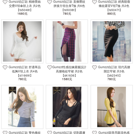
Gumzzi自訂款 精緻蕾絲
Gumzzi自訂款 直條壓紋
Gumzzi自訂款 經典顯瘦
交疊V領傘狀上衣 共2色
拼接方領合身T恤 共6色
條紋露背V領T恤 共2色
【ts5048t】
【ts5038t】
【ts5047t】
1680元
780元
880元
Gumzzi自訂款 舒適單品
Gumzzi性感拉鍊露腿設計
Gumzzi自訂款 現代高腰
低胸V領上衣 共4色
高腰格紋窄裙 共2色
開岔窄裙 共3色
【st1669t】
【sk1636】
【sk2345】
780元
1580元
780元
Gumzzi自訂款 雙色條紋
Gumzzi自訂款 切割露膚
Gumzzi甜美亮眼混色感