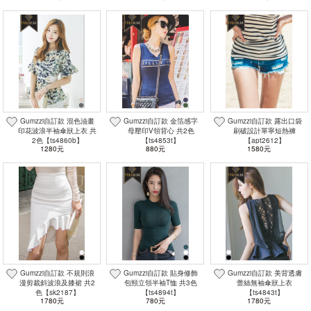
Gumzzi自訂款 混色油畫
Gumzzi自訂款 金箔感字
Gumzzi自訂款 露出口袋
印花波浪半袖傘狀上衣 共
母壓印V領背心 共2色
刷破設計單寧短熱褲
2色【ts4860b】
【ts4853t】
【apt2612】
1280元
880元
1580元
Gumzzi自訂款 不規則浪
Gumzzi自訂款 貼身修飾
Gumzzi自訂款 美背透膚
漫剪裁斜波浪及膝裙 共2
包頸立領半袖T恤 共3色
蕾絲無袖傘狀上衣
色【sk2187】
【ts4894t】
【ts4843t】
1780元
780元
1780元