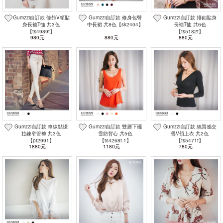
Gumzzi自訂款 修飾V領貼
Gumzzi自訂款 修身包臀
Gumzzi自訂款 排釦貼身
身長袖T恤 共3色
中長裙 共8色【sk2404】
長袖T恤 共6色
【ts4989t】
【ts5182t】
980元
880元
880元
Gumzzi自訂款 車線點綴
Gumzzi自訂款 雙層下襬
Gumzzi自訂款 絲質感交
拉鍊窄管褲 共3色
雪紡背心 共5色
疊V領上衣 共2色
【pt2991】
【ts4268t-1】
【ts5471t】
1880元
1180元
780元