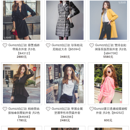
Gumzzi自訂款 垂墜感綁
Gumzzi自訂款 珍珠粗花
Gumzzi自訂款 雙排金釦
帶風衣外套 共3色
尼格紋大衣【jk5394】
俐落長版西裝外套 共2色
【jk4312】
【ajk4708】
2880元
3480元
5580元
Gumzzi自訂款 精緻蕾絲
Gumzzi自訂款 華麗金屬
Gumzzi夏日透膚縮擺連帽
接袖傘狀壓釦外套 共2色
塗層率性布勞森外套
外套 共2色【jk4252】
【jk4648】
【jk4296】
1780元
2480元
600元