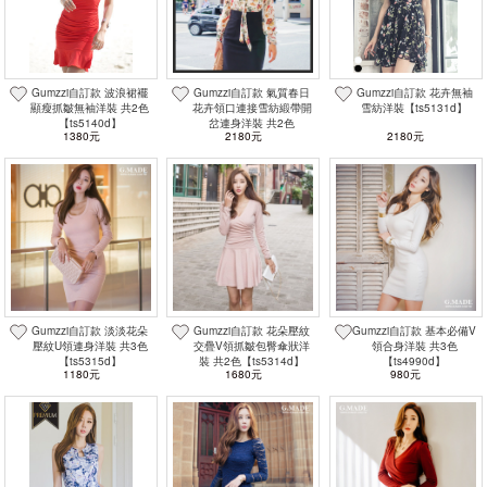
Gumzzi自訂款 波浪裙襬
Gumzzi自訂款 氣質春日
Gumzzi自訂款 花卉無袖
顯瘦抓皺無袖洋裝 共2色
花卉領口連接雪紡緞帶開
雪紡洋裝【ts5131d】
【ts5140d】
岔連身洋裝 共2色
1380元
2180元
2180元
【ts5328d】
Gumzzi自訂款 淡淡花朵
Gumzzi自訂款 花朵壓紋
Gumzzi自訂款 基本必備V
壓紋U領連身洋裝 共3色
交疊V領抓皺包臀傘狀洋
領合身洋裝 共3色
【ts5315d】
裝 共2色【ts5314d】
【ts4990d】
1180元
1680元
980元