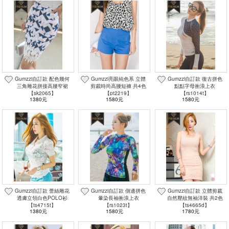
Gumzzi自訂款 配色幾何
Gumzzi亮眼純色系 立體
Gumzzi自訂款 復古拼色
三角雕花拼接高腰窄裙
剪裁時尚高腰短褲 共4色
點點字母衝浪上衣
【sk2065】
【pt2219】
【rs1014t】
1380元
1580元
1580元
Gumzzi自訂款 蕾絲雕花
Gumzzi自訂款 側邊拼色
Gumzzi自訂款 立體剪裁
透膚立領白色POLO衫
暈染長袖衝浪上衣
自然壓紋無袖洋裝 共2色
【ts4715t】
【rs1023t】
【ts4665d】
1380元
1580元
1780元