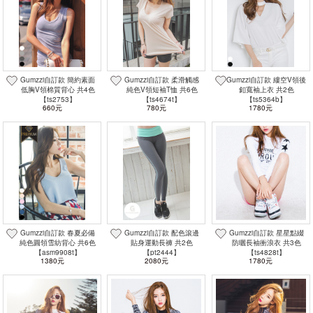
Gumzzi自訂款 簡約素面
Gumzzi自訂款 柔滑觸感
Gumzzi自訂款 縷空V領後
低胸V領棉質背心 共4色
純色V領短袖T恤 共6色
釦寬袖上衣 共2色
【ts2753】
【ts4674t】
【ts5364b】
660元
780元
1780元
Gumzzi自訂款 春夏必備
Gumzzi自訂款 配色滾邊
Gumzzi自訂款 星星點綴
純色圓領雪紡背心 共6色
貼身運動長褲 共2色
防曬長袖衝浪衣 共3色
【asm9908t】
【pt2444】
【ts4828t】
1380元
2080元
1780元