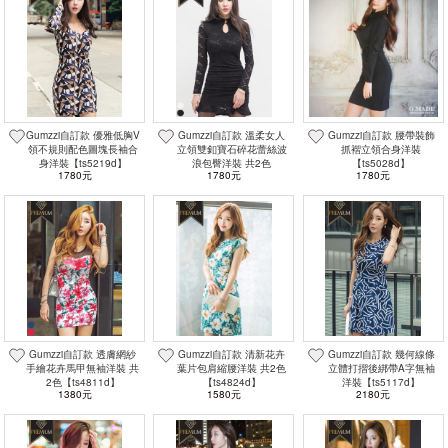
Gumzzi自訂款 優雅低胸V
Gumzzi自訂款 溫柔女人
Gumzzi自訂款 腰帶裝飾
領不規則配色圖塊長袖合
立領雙釦寶石碎花蕾絲波
抓褶立領合身洋裝
身洋裝【ts5219d】
浪包臀洋裝 共2色
【ts5028d】
1780元
1780元
1780元
【ts5278d】
Gumzzi自訂款 透膚網紗
Gumzzi自訂款 清新花卉
Gumzzi自訂款 幾何線條
手繪花卉馬甲無袖洋裝 共
葉片包肩縮腰洋裝 共2色
立體打摺後綁帶A字無袖
2色【ts4811d】
【ts4824d】
洋裝【ts5117d】
1380元
1580元
2180元