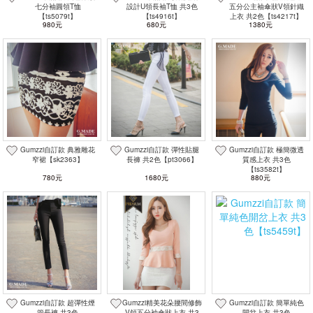
七分袖圓領T恤
設計U領長袖T恤 共3色
五分公主袖傘狀V領針織
【ts5079t】
【ts4916t】
上衣 共2色【ts4217t】
980元
680元
1380元
Gumzzi自訂款 典雅雕花
Gumzzi自訂款 彈性貼腿
Gumzzi自訂款 極簡微透
窄裙【sk2363】
長褲 共2色【pt3066】
質感上衣 共3色
【ts3582t】
780元
1680元
880元
Gumzzi自訂款 超彈性煙
Gumzzi精美花朵腰間修飾
Gumzzi自訂款 簡單純色
管長褲 共3色
V領五分袖傘狀上衣 共3
開岔上衣 共3色