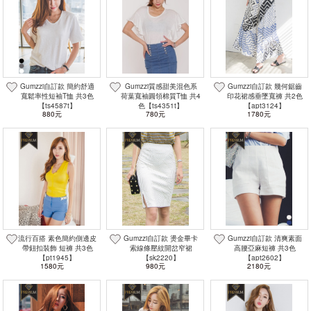
Gumzzi自訂款 簡約舒適
Gumzzi質感甜美混色系
Gumzzi自訂款 幾何鋸齒
寬鬆率性短袖T恤 共3色
荷葉寬袖圓領棉質T恤 共4
印花裙感垂墜寬褲 共2色
【ts4587t】
色【ts4351t】
【apt3124】
880元
780元
1780元
流行百搭 素色簡約側邊皮
Gumzzi自訂款 燙金畢卡
Gumzzi自訂款 清爽素面
帶鈕扣裝飾 短褲 共3色
索線條壓紋開岔窄裙
高腰亞麻短褲 共3色
【pt1945】
【sk2220】
【apt2602】
1580元
980元
2180元