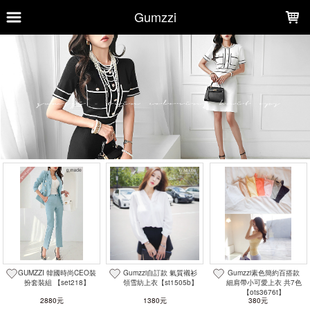
LOADING...
Gumzzi
上架時間
銷售件數
銷售價格
樣式尺寸篩選
全部樣式
黑
白
象牙
米
灰
海軍藍
藍
粉
紅
酒紅
全部尺寸
S
M
L
25
26
27
28
29
F(S)
Free
現貨商品
GUMZZI 韓國時尚CEO裝
Gumzzi自訂款 氣質襯衫
Gumzzi素色簡約百搭款
扮套裝組 【set218】
領雪紡上衣【st1505b】
細肩帶小可愛上衣 共7色
篩選
【ots3676t】
2880元
1380元
380元