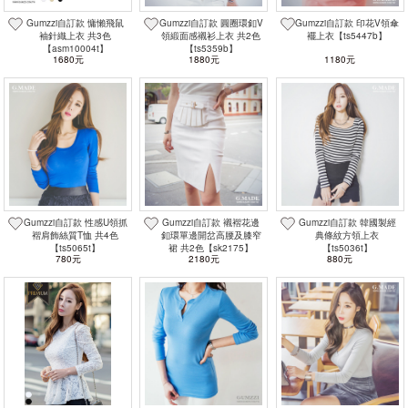
Gumzzi自訂款 慵懶飛鼠
Gumzzi自訂款 圓圈環釦V
Gumzzi自訂款 印花V領傘
袖針織上衣 共3色
領緞面感襯衫上衣 共2色
襬上衣【ts5447b】
【asm10004t】
【ts5359b】
1680元
1880元
1180元
Gumzzi自訂款 性感U領抓
Gumzzi自訂款 襯褶花邊
Gumzzi自訂款 韓國製經
褶肩飾絲質T恤 共4色
釦環單邊開岔高腰及膝窄
典條紋方領上衣
【ts5065t】
裙 共2色【sk2175】
【ts5036t】
780元
2180元
880元