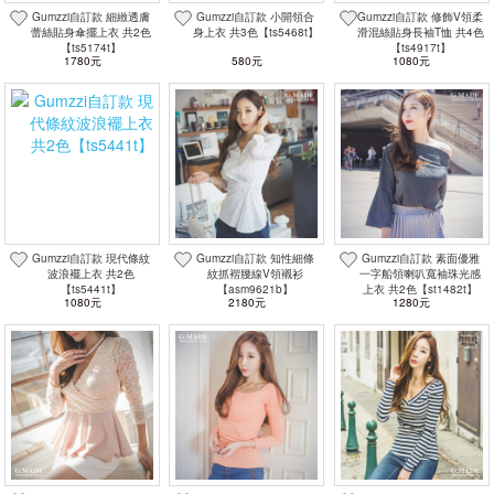
Gumzzi自訂款 細緻透膚
Gumzzi自訂款 小開領合
Gumzzi自訂款 修飾V領柔
蕾絲貼身傘擺上衣 共2色
身上衣 共3色【ts5468t】
滑混絲貼身長袖T恤 共4色
【ts5174t】
【ts4917t】
1780元
580元
1080元
Gumzzi自訂款 現代條紋
Gumzzi自訂款 知性細條
Gumzzi自訂款 素面優雅
波浪襬上衣 共2色
紋抓褶腰線V領襯衫
一字船領喇叭寬袖珠光感
【ts5441t】
【asm9621b】
上衣 共2色【st1482t】
1080元
2180元
1280元