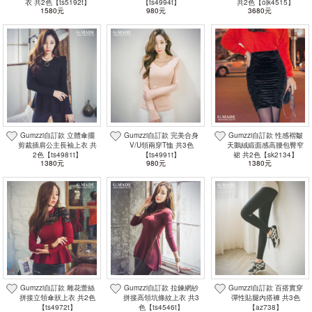
衣 共2色【ts5192t】
【ts4994t】
共2色【ojk4515】
1580元
980元
3680元
Gumzzi自訂款 立體傘擺
Gumzzi自訂款 完美合身
Gumzzi自訂款 性感褶皺
剪裁插肩公主長袖上衣 共
V/U領兩穿T恤 共3色
天鵝絨緞面感高腰包臀窄
2色【ts4981t】
【ts4991t】
裙 共2色【sk2134】
1380元
980元
1380元
Gumzzi自訂款 雕花蕾絲
Gumzzi自訂款 拉鍊網紗
Gumzzi自訂款 百搭實穿
拼接立領傘狀上衣 共2色
拼接高領坑條紋上衣 共3
彈性貼腿內搭褲 共3色
【ts4972t】
色【ts4546t】
【az738】