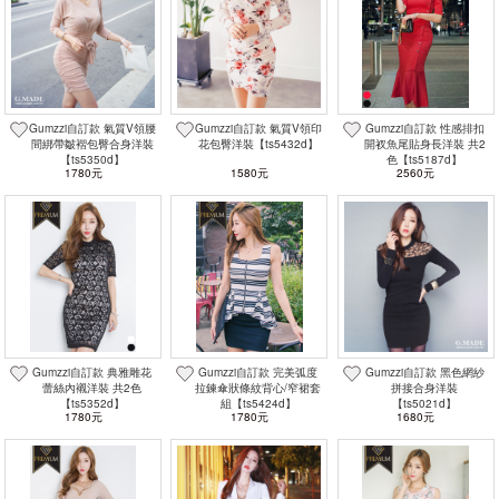
Gumzzi自訂款 氣質V領腰
Gumzzi自訂款 氣質V領印
Gumzzi自訂款 性感排扣
間綁帶皺褶包臀合身洋裝
花包臀洋裝【ts5432d】
開衩魚尾貼身長洋裝 共2
【ts5350d】
色【ts5187d】
1780元
1580元
2560元
Gumzzi自訂款 典雅雕花
Gumzzi自訂款 完美弧度
Gumzzi自訂款 黑色網紗
蕾絲內襯洋裝 共2色
拉鍊傘狀條紋背心/窄裙套
拼接合身洋裝
【ts5352d】
組【ts5424d】
【ts5021d】
1780元
1780元
1680元