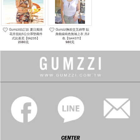
Gumzzi自訂款 夏日風情
Gumzzi胸前交叉綁帶 貼
花卉扭結5公分厚墊兩件
身曲線純色無袖上衣 共2
式比基尼【bk235】
色【ts4437t】
2080元
980元