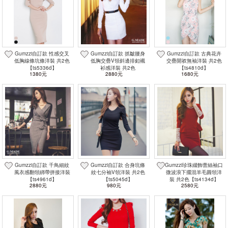
Gumzzi自訂款 性感交叉
Gumzzi自訂款 抓皺腰身
Gumzzi自訂款 古典花卉
低胸線條坑條洋裝 共2色
低胸交疊V領斜邊排釦襯
交疊開衩無袖洋裝 共2色
【ts5336d】
衫感洋裝 共2色
【ts4810d】
1380元
2880元
1680元
【st1510d】
Gumzzi自訂款 千鳥細紋
Gumzzi自訂款 合身坑條
Gumzzi珍珠綴飾蕾絲袖口
風衣感翻領綁帶拼接洋裝
紋七分袖V領洋裝 共2色
微波浪下擺混羊毛圓領洋
【ts4961d】
【ts5045d】
裝 共2色【ts4134d】
2880元
980元
2580元