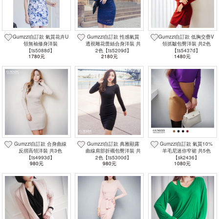
Gumzzi自訂款 氣質花卉U
Gumzzi自訂款 性感氣質
Gumzzi自訂款 低胸交疊V
領無袖修身洋裝
透視雕花蕾絲合身洋裝 共
領抓皺包臀洋裝 共2色
【ts5088d】
2色【ts5209d】
【ts5437d】
1780元
2180元
1480元
Gumzzi自訂款 合身曲線
Gumzzi自訂款 典雅顯露
Gumzzi自訂款 氣質10%
反摺高領洋裝 共3色
曲線肩部折襯包臀洋裝 共
羊毛尼迷你窄裙 共5色
【ts4993d】
2色【ts5300d】
【sk2436】
980元
980元
1080元