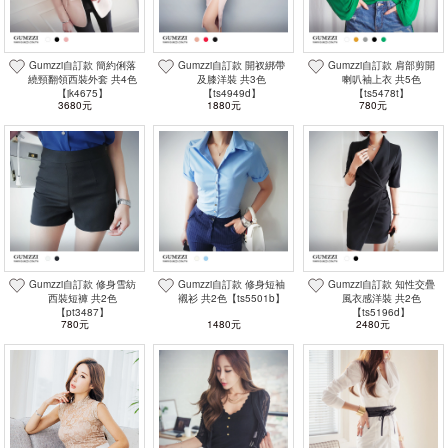
Gumzzi自訂款 簡約俐落
Gumzzi自訂款 開衩綁帶
Gumzzi自訂款 肩部剪開
繞頸翻領西裝外套 共4色
及膝洋裝 共3色
喇叭袖上衣 共5色
【jk4675】
【ts4949d】
【ts5478t】
3680元
1880元
780元
Gumzzi自訂款 修身雪紡
Gumzzi自訂款 修身短袖
Gumzzi自訂款 知性交疊
西裝短褲 共2色
襯衫 共2色【ts5501b】
風衣感洋裝 共2色
【pt3487】
【ts5196d】
780元
1480元
2480元