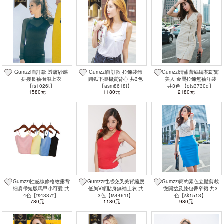
Gumzzi自訂款 透膚紗感
Gumzzi自訂款 拉鍊裝飾
Gumzzi清甜蕾絲繡花窈窕
拼接長袖衝浪上衣
圓弧下擺棉質背心 共3色
美人 金屬拉鍊無袖洋裝
【rs1026t】
【asm8618t】
共3色 【ots3730d】
1580元
1180元
2180元
Gumzzi性感線條格紋露背
Gumzzi性感交叉美背縮腰
Gumzzi簡約素色立體剪裁
細肩帶短版馬甲小可愛 共
低胸V領貼身無袖上衣 共
微開岔及膝包臀窄裙 共3
4色【ts4337t】
3色【ts4461t】
色【sk1513】
780元
1180元
980元