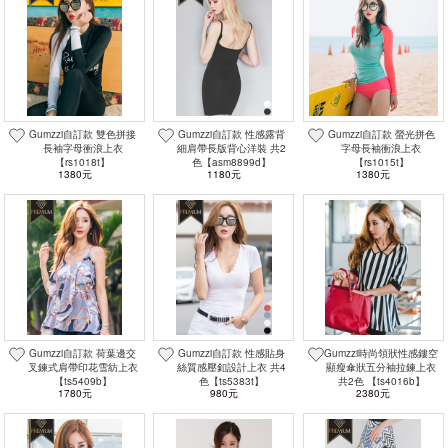
Gumzzi自訂款 雙色拼接
Gumzzi自訂款 性感露背
Gumzzi自訂款 螢光拼色
長袖字母衝浪上衣
細肩帶長版背心洋裝 共2
字母長袖衝浪上衣
【rs1018t】
色【asm8899d】
【rs1015t】
1380元
1180元
1380元
Gumzzi自訂款 荷葉邊交
Gumzzi自訂款 性感貼身
Gumzzi時尚領狀性感鏤空
叉鍊式肩帶印花雪紡上衣
絲質感壓釦設計上衣 共4
顯瘦傘狀五分袖拉鍊上衣
【ts5409b】
色【ts5383t】
共2色 【ts4016b】
1780元
980元
2380元