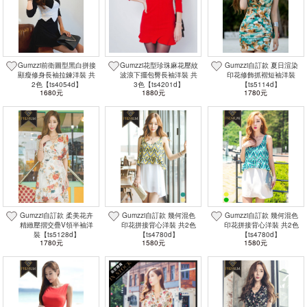
Gumzzi前衛圖型黑白拼接
Gumzzi花型珍珠麻花壓紋
Gumzzi自訂款 夏日渲染
顯瘦修身長袖拉鍊洋裝 共
波浪下擺包臀長袖洋裝 共
印花修飾抓褶短袖洋裝
2色【ts4054d】
3色【ts4201d】
【ts5114d】
1680元
1880元
1780元
Gumzzi自訂款 柔美花卉
Gumzzi自訂款 幾何混色
Gumzzi自訂款 幾何混色
精緻壓摺交疊V領半袖洋
印花拼接背心洋裝 共2色
印花拼接背心洋裝 共2色
裝【ts5128d】
【ts4780d】
【ts4780d】
1780元
1580元
1580元