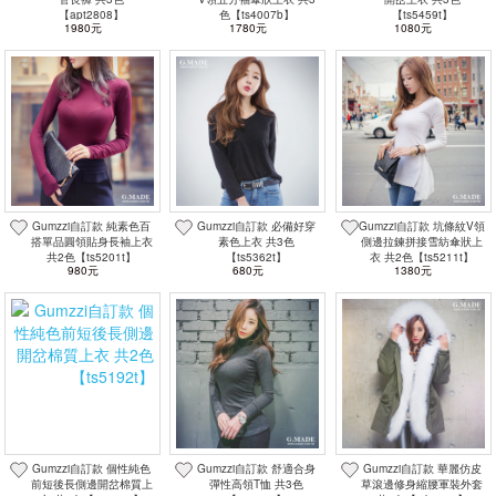
【apt2808】
色【ts4007b】
【ts5459t】
1980元
1780元
1080元
Gumzzi自訂款 純素色百
Gumzzi自訂款 必備好穿
Gumzzi自訂款 坑條紋V領
搭單品圓領貼身長袖上衣
素色上衣 共3色
側邊拉鍊拼接雪紡傘狀上
共2色【ts5201t】
【ts5362t】
衣 共2色【ts5211t】
980元
680元
1380元
Gumzzi自訂款 個性純色
Gumzzi自訂款 舒適合身
Gumzzi自訂款 華麗仿皮
前短後長側邊開岔棉質上
彈性高領T恤 共3色
草滾邊修身縮腰軍裝外套