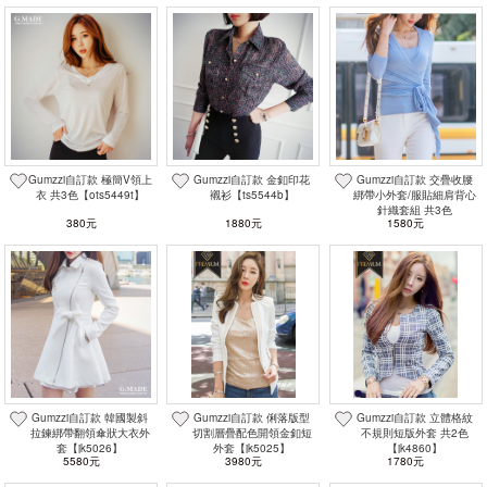
Gumzzi自訂款 極簡V領上
Gumzzi自訂款 金釦印花
Gumzzi自訂款 交疊收腰
衣 共3色【ots5449t】
襯衫【ts5544b】
綁帶小外套/服貼細肩背心
針織套組 共3色
380元
1880元
1580元
【ts5420d】
Gumzzi自訂款 韓國製斜
Gumzzi自訂款 俐落版型
Gumzzi自訂款 立體格紋
拉鍊綁帶翻領傘狀大衣外
切割層疊配色開領金釦短
不規則短版外套 共2色
套【jk5026】
外套【jk5025】
【jk4860】
5580元
3980元
1780元