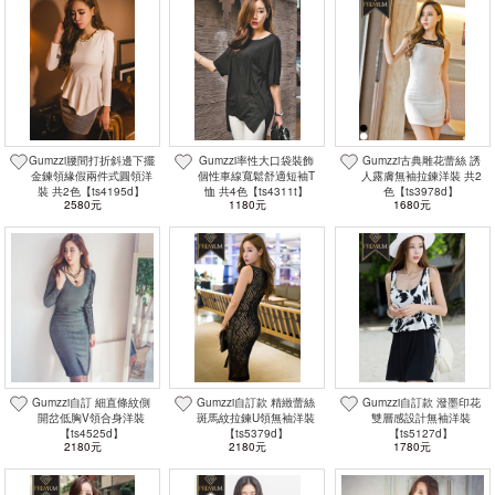
Gumzzi腰間打折斜邊下擺
Gumzzi率性大口袋裝飾
Gumzzi古典雕花蕾絲 誘
金鍊領緣假兩件式圓領洋
個性車線寬鬆舒適短袖T
人露膚無袖拉鍊洋裝 共2
裝 共2色【ts4195d】
恤 共4色【ts4311t】
色【ts3978d】
2580元
1180元
1680元
Gumzzi自訂 細直條紋側
Gumzzi自訂款 精緻蕾絲
Gumzzi自訂款 潑墨印花
開岔低胸V領合身洋裝
斑馬紋拉鍊U領無袖洋裝
雙層感設計無袖洋裝
【ts4525d】
【ts5379d】
【ts5127d】
2180元
2180元
1780元