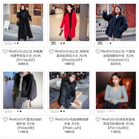
RealCoCo自訂款 帥氣翻
RealCoCo自訂款 俐落剪
RealCoCo自訂款 可愛泰
領腰帶長版大衣 共2色
裁排釦西裝大衣 共2色
迪風格翻領外套 共2色
【P0758JDZ】
【P00205JUP】
【P00324KCY】
3080元
1880元
3220元
RealCoCo可愛泡泡袖針
RealCoCo毛絨連帽縮腰
RealCoCo珍珠釦荷葉袖
織外套 共3色
外套 共2色
馬海毛針織外套 共3色
【P0340IIB】
【P0851JJH】
【P00135JRX】
1180元
1880元
1180元