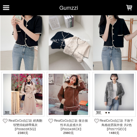
LOADING...
Gumzzi
上架時間
銷售件數
銷售價格
樣式尺寸篩選
全部樣式
black黑
beige米
ivory象牙
black
beige
gray灰
pink粉
brown棕
navy深藍
brown
全部尺寸
S
M
L
1(44~55)
1(44~66)
1(F)
2(66~77)
2(77~88)
F/S
F/M
現貨商品
RealCoCo自訂款 經典翻
RealCoCo自訂款 復古個
RealCoCo自訂款 不敗千
領雙排釦綁帶風衣
性羊羔皮感大衣
鳥格紋西裝外套 共2色
篩選
【P00603KSQ】
【P00343KCX】
【P0577GEO】
2380元
2980元
1480元