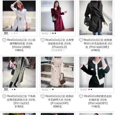
RealCoCo自訂款 大口袋
RealCoCo自訂款 古典雙
RealCoCo自訂款 經典腰
腰帶翻領外套 共3色
排釦風衣外套 共3色
帶30%羊毛短版外套 共2
【P000412MIM】
【P0425ILD】
色【P001866OWE】
1580元
( 尚未銷售 )
2780元
RealCoCo自訂款 千鳥格
RealCoCo自訂款 經典款
RealCoCo簡約配色金釦
紋雙排釦西裝大衣 共2色
羊毛綁帶大衣 共2色
針織外套 共2色
【P0718JCX】
【P12424OHP】
【P001428OBY】
3180元
3080元
1180元