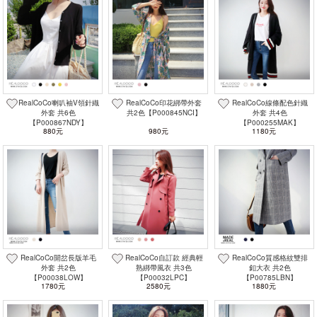
RealCoCo喇叭袖V領針織
RealCoCo印花綁帶外套
RealCoCo線條配色針織
外套 共6色
共2色【P000845NCI】
外套 共4色
【P000867NDY】
【P000255MAK】
880元
980元
1180元
RealCoCo開岔長版羊毛
RealCoCo自訂款 經典輕
RealCoCo質感格紋雙排
外套 共2色
熟綁帶風衣 共3色
釦大衣 共2色
【P00038LOW】
【P00032LPC】
【P00785LBN】
1780元
2580元
1880元