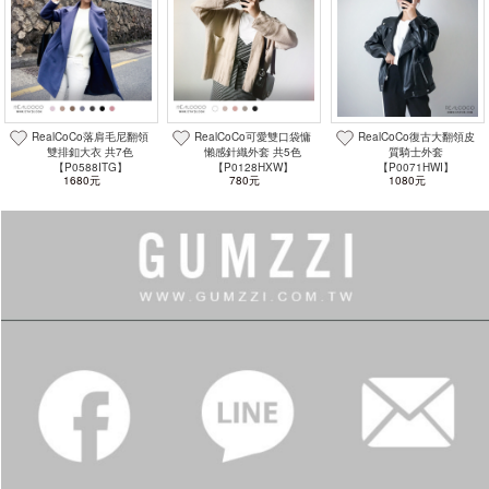
RealCoCo落肩毛尼翻領
RealCoCo可愛雙口袋慵
RealCoCo復古大翻領皮
雙排釦大衣 共7色
懶感針織外套 共5色
質騎士外套
【P0588ITG】
【P0128HXW】
【P0071HWI】
1680元
780元
1080元