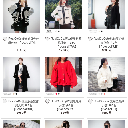
RealCoCo慵懶感拼色針
RealCoCo品味優雅粗花
RealCoCo珍珠釦簡約針
織外套【P00772KVN】
呢外套 共2色
織外套 共2色
【P00663KWA】
【P00629KUE】
1180元
1980元
1080元
RealCoCo復古版型雙排
RealCoCo珍珠釦泡泡袖
RealCoCo可愛繭型針織
釦大衣 共2色
外套 共2色
外套 共3色
【P00588KNB】
【P00303KCJ】
【P0590ITH】
3980元
1680元
1580元