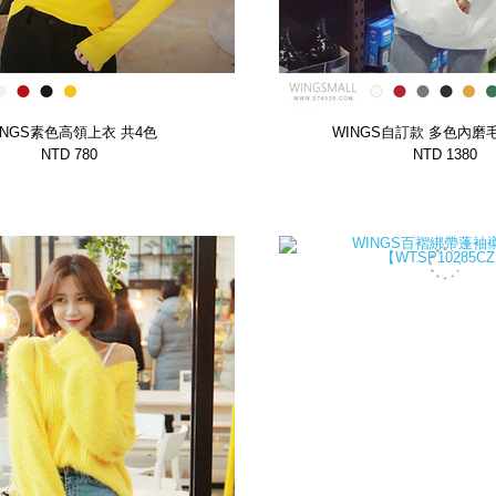
INGS素色高領上衣 共4色
WINGS自訂款 多色內磨
【GTSP12653BVRV】
共8色【WTSP12611
NTD 780
NTD 1380