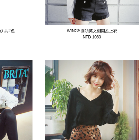
衫 共2色
WINGS圓領英文側開岔上衣
HT】
【GTSP12069BUVS】
NTD 1080