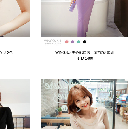
心 共2色
WINGS甜美色彩口袋上衣/窄裙套組
OZ】
共4色【GSKP10535BSNG】
NTD 1480