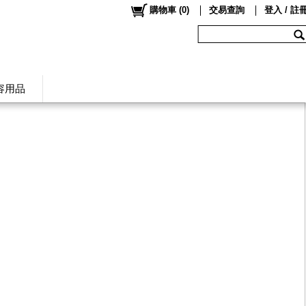
購物車
(
0
)
交易查詢
登入 / 註
容用品