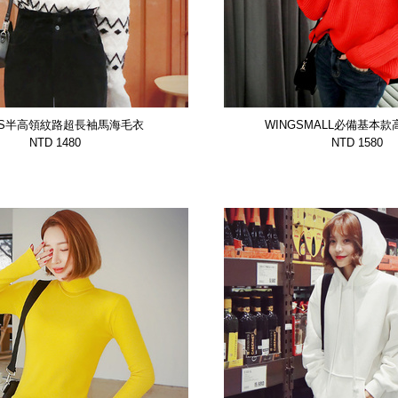
GS半高領紋路超長袖馬海毛衣
WINGSMALL必備基本
【WTSP12994DEFD】
衣 共2色【GTSP9484
NTD 1480
NTD 1580