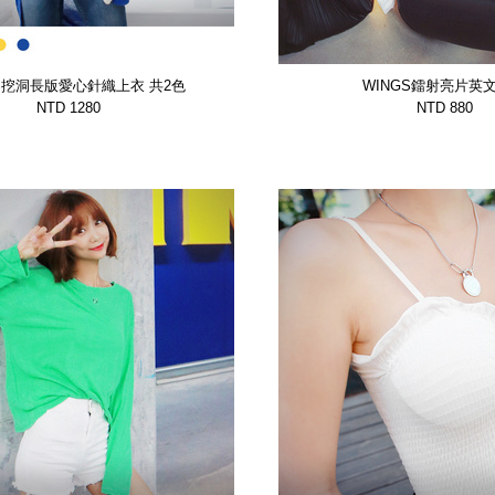
GS挖洞長版愛心針織上衣 共2色
WINGS鐳射亮片英
【GTSP11970BUQU】
【WTSP11999DC
NTD 1280
NTD 880