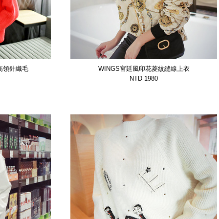
款高領針織毛
WINGS宮廷風印花菱紋縫線上衣
BQVJ】
【GTSP12674BVST】
NTD 1980