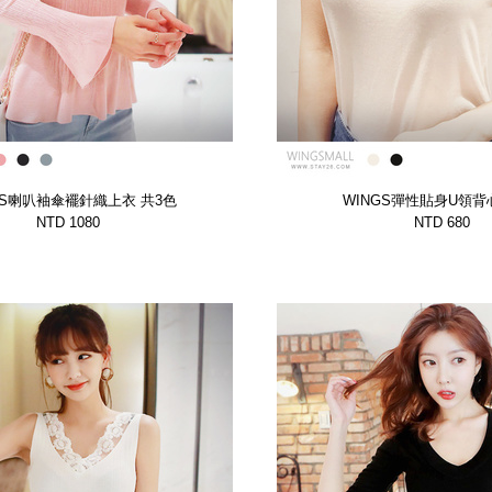
GS喇叭袖傘襬針織上衣 共3色
WINGS彈性貼身U領背
【WTSP13658DFPV】
【WTSP13644DF
NTD 1080
NTD 680