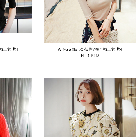
袖上衣 共4
WINGS自訂款 低胸V領半袖上衣 共4
NQ】
色【GTSP7081BNNQ】
NTD 1080