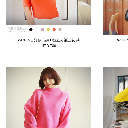
WINGS自訂款 貼身U領五分袖上衣 共
WIN
6色【WTSP10540CZWG】
NTD 780