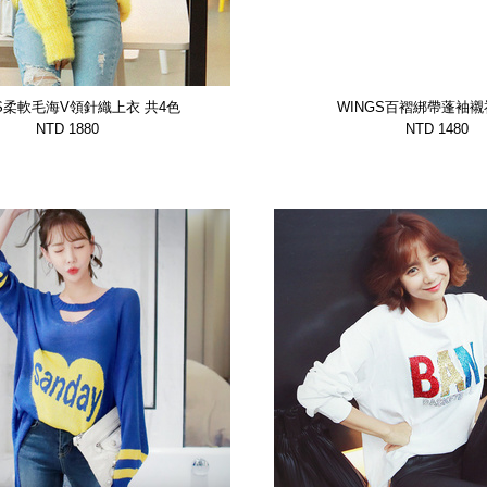
GS柔軟毛海V領針織上衣 共4色
WINGS百褶綁帶蓬袖襯
【WTSP9754CYLU】
【WTSP10285CZ
NTD 1880
NTD 1480