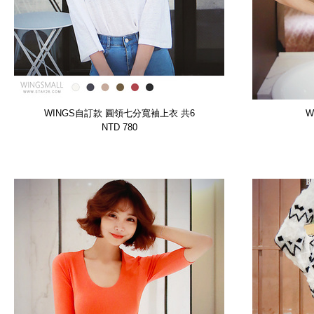
WINGS自訂款 圓領七分寬袖上衣 共6
W
色【WTSP8211CVOY】
NTD 780