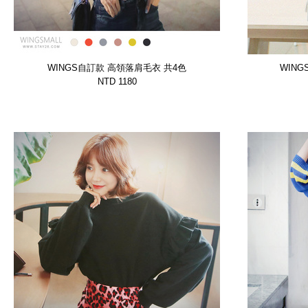
WINGS自訂款 高領落肩毛衣 共4色
WIN
【WTSP12564DDLV】
NTD 1180